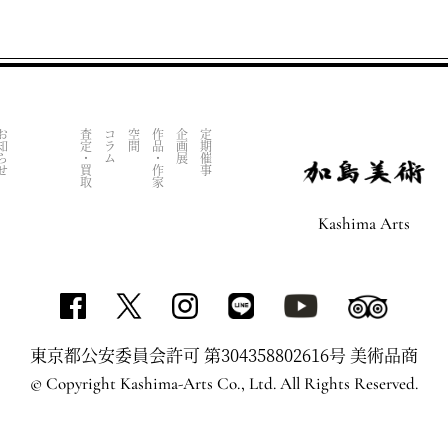
知らせ
査定・買取
コラム
空間
作品・作家
企画展
定期催事
Kashima Arts
東京都公安委員会許可 第304358802616号 美術品商
© Copyright Kashima-Arts Co., Ltd. All Rights Reserved.