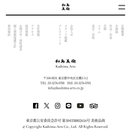
OUTPUT INDEX FILE (NOW UNDER CONSTRACTION)
利用規約
個人情報保護方針
お問合せ・資料請求
採用情報
アクセス
会社情報
プレスリリース
メディア掲載
お知らせ
査定・買取
コラム
空間
作品・作家
企画展
定期催事
Kashima Arts
〒104-0031 東京都中央区京橋3-3-2
TEL .03-3276-0700 FAX .03-3276-0701
info@kashima-arts.co.jp
東京都公安委員会許可 第304358802616号 美術品商
© Copyright Kashima-Arts Co., Ltd. All Rights Reserved.