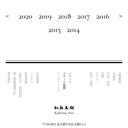
3月9日 朝日新聞 夕刊 「浜田浄展 0の祈り」紹介記事が掲載
されました。
<
>
2020
2019
2018
2017
2016
2015
2014
利用規約
個人情報保護方針
お問合せ・資料請求
採用情報
アクセス
会社情報
プレスリリース
メディア掲載
お知らせ
査定・買取
コラム
空間
作品・作家
企画展
定期催事
Kashima Arts
〒104-0031 東京都中央区京橋3-3-2