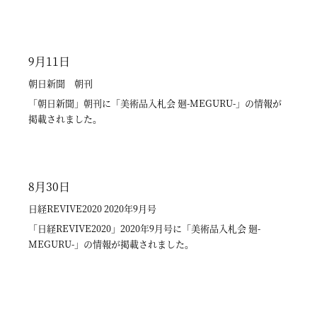
されました。
7月1日
7月8日
書道美術新聞
中日新聞
9月11日
7月1日 書道美術新聞 第1079号に「NANKOKU 比田井南谷
7月8日 中日新聞 朝刊 堀江栞展「生・静」紹介記事が掲載さ
6月15日
朝日新聞 朝刊
展」紹介記事が掲載されました。
れました。
下野新聞
「朝日新聞」朝刊に「美術品入札会 廻-MEGURU-」の情報が
掲載されました。
6月15日 下野新聞に「継活 in 宇都宮」紹介記事が掲載されまし
た
6月8日
5月21日
新美術新聞
新美術新聞
8月30日
6月8日 新美術新聞2015年6月11日号「NANKOKU 比田井南谷
5月21日 新美術新聞 「美祭15」紹介記事が掲載されました。
日経REVIVE2020 2020年9月号
展」紹介記事が掲載されました。
「日経REVIVE2020」2020年9月号に「美術品入札会 廻-
MEGURU-」の情報が掲載されました。
3月9日
朝日新聞