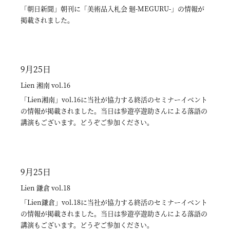
「朝日新聞」朝刊に「美術品入札会 廻-MEGURU-」の情報が
8月30日 「Lien湘南」および「Lien相模原」に「小早川秋聲―
9月11日 朝日新聞の夕刊に「SEITEIリターンズ！！〜渡邊省亭
8月24日 産経新聞 朝刊に加島美術が94年ぶりに発見した鏑木清
10月22日 スポーツ報知に「中孝介ミニライブ」紹介記事が掲載
11月14日 東京新聞 朝刊 「ロム・ヴィラセラン展 -庭園の想像
9月11日 東京新聞 朝刊 六田知弘展「地・空ノ貌 CHI・KU
掲載されました。
無限のひろがりと寂けさと―」の展示会情報が紹介されまし
展〜」の展示会情報が紹介されました。
方の幽霊図「茶を献ずるお菊さん」についての紹介記事が掲載
されました
力-」紹介記事が掲載されました。
NO BO」紹介記事が掲載されました。
た。
されました。
9月25日
6月22日
9月13日
11月11日
9月1日
3月19日
8月17日
Lien 湘南 vol.16
朝日新聞
朝日新聞 夕刊マリオン
朝日新聞
新美術新聞
朝日新聞
毎日新聞
「Lien湘南」vol.16に当社が協力する終活のセミナーイベント
6月22日 朝日新聞の夕刊に「七夕入札会」紹介記事が掲載され
9月13日 朝日新聞 夕刊マリオン「六田知弘展「火・風ノ貌
11月11日 朝日新聞 夕刊 「ロム・ヴィラセラン展 -庭園の想像
9月1日 新美術新聞2014年9月1日号 写真家 六田知弘展「水ノ
の情報が掲載されました。当日は参遊亭遊助さんによる落語の
3月19日 朝日新聞の夕刊に「バック・トゥ・ザ 江戸絵画〜若
ました。
8月17日 毎日新聞 夕刊に加島美術が94年ぶりに発見した鏑木清
KA・FU NO BO」紹介記事が掲載されました。
力-」紹介記事が掲載されました。
貌 MIZU NO BO」紹介記事が掲載されました。
講演もございます。どうぞご参加ください。
冲・蕭白・蘆雪・白隠〜」の展示会情報が紹介されました。
方の幽霊図「茶を献ずるお菊さん」についての紹介記事が掲載
されました。
8月29日
7月8日
9月25日
3月15日
読売新聞 はいからEst 東京版
奈良新聞
8月14日
Lien 鎌倉 vol.18
読売新聞
8月29日 読売新聞 はいからEst 東京版 8月22日発行号に「8月美
7月8日 奈良新聞 写真家 六田知弘展「水ノ貌 MIZU NO BO」
朝日新聞
「Lien鎌倉」vol.18に当社が協力する終活のセミナーイベント
3月15日 読売新聞の朝刊に「バック・トゥ・ザ 江戸絵画〜若
術品査定・鑑定会」紹介記事が掲載されました。
紹介記事が掲載されました。
の情報が掲載されました。当日は参遊亭遊助さんによる落語の
冲・蕭白・蘆雪・白隠〜」の展示会情報が紹介されました。
8月14日 朝日新聞 夕刊に加島美術が94年ぶりに発見した鏑木清
講演もございます。どうぞご参加ください。
方の幽霊図「茶を献ずるお菊さん」についての紹介記事が掲載