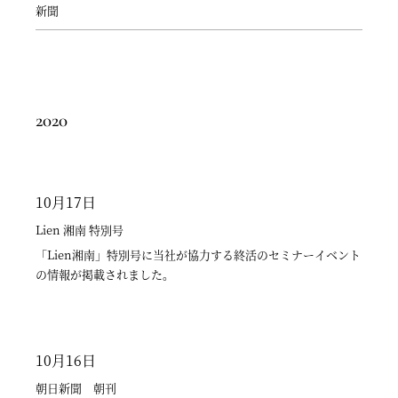
新聞
2020
10月17日
8月30日
9月27日
10月5日
11月13日
11月21日
9月12日
Lien 湘南 特別号
読売新聞
読売新聞
信濃毎日新聞
雪国TODAY
The Japan Times
日経BIZ Style
「Lien湘南」特別号に当社が協力する終活のセミナーイベント
8月30日 「読売新聞」に「小早川秋聲―無限のひろがりと寂け
9月27日 読売新聞の朝刊に「SEITEIリターンズ！！〜渡邊省亭
10月5日 信濃毎日新聞に、美祭BISAI-トークイベントについて
11月13日 雪国TODAYに「美術品無料査定・鑑定会 in 秋田」イ
11月21日 The Japan Times 「ロム・ヴィラセラン展 -庭園の
9月12日 日経BIZ Style 2014年9月号特別版 加島美術が掲載さ
の情報が掲載されました。
さと―」の展示会情報が紹介されました。
展〜」の展示会情報が紹介されました。
の紹介記事が掲載されました。
ベント告知を掲載しました。
想像力-」紹介記事が掲載されました。
れました。
10月16日
8月30日
9月11日
8月24日
10月22日
11月14日
9月11日
朝日新聞 朝刊
「Lien湘南」「Lien相模原」
朝日新聞
産経新聞
スポーツ報知
東京新聞
東京新聞