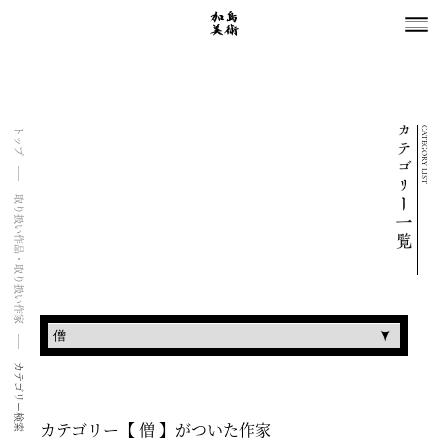
CATEGORY LIST
トップ
取り扱い作品・取り扱い作家
カテゴリー検索
カテゴリー【 僧 】がついた作家