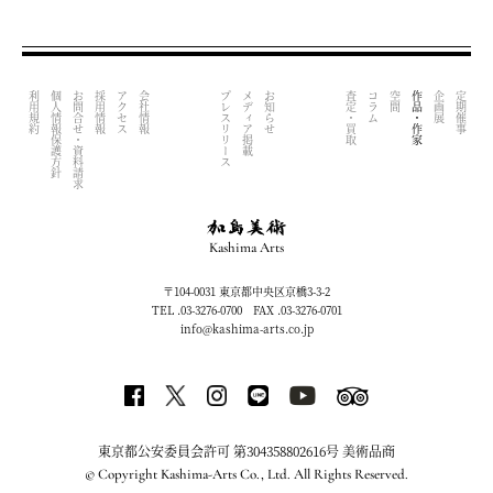
利用規約
個人情報保護方針
お問合せ・資料請求
採用情報
アクセス
会社情報
プレスリリース
メディア掲載
お知らせ
査定・買取
コラム
空間
作品・作家
企画展
定期催事
Kashima Arts
〒104-0031 東京都中央区京橋3-3-2
TEL .03-3276-0700 FAX .03-3276-0701
info@kashima-arts.co.jp
東京都公安委員会許可 第304358802616号 美術品商
© Copyright Kashima-Arts Co., Ltd. All Rights Reserved.