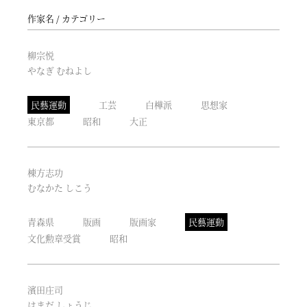
作家名
カテゴリー
柳宗悦
やなぎ むねよし
民藝運動
工芸
白樺派
思想家
東京都
昭和
大正
棟方志功
むなかた しこう
青森県
版画
版画家
民藝運動
文化勲章受賞
昭和
濱田庄司
はまだ しょうじ