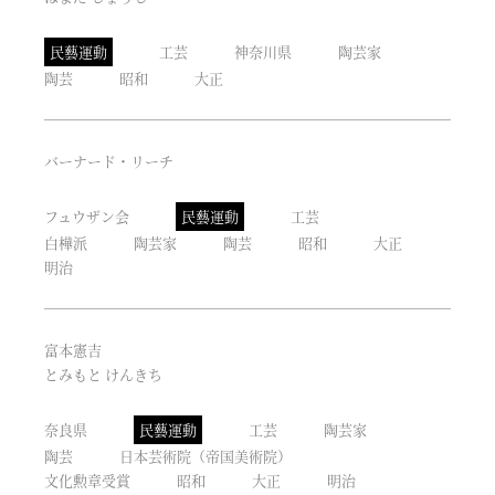
民藝運動
工芸
神奈川県
陶芸家
陶芸
昭和
大正
バーナード・リーチ
フュウザン会
民藝運動
工芸
白樺派
陶芸家
陶芸
昭和
大正
明治
富本憲吉
とみもと けんきち
奈良県
民藝運動
工芸
陶芸家
陶芸
日本芸術院（帝国美術院）
文化勲章受賞
昭和
大正
明治