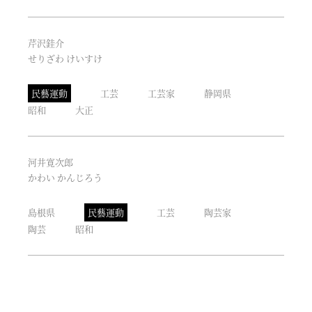
芹沢銈介
せりざわ けいすけ
民藝運動
工芸
工芸家
静岡県
昭和
大正
河井寛次郎
かわい かんじろう
島根県
民藝運動
工芸
陶芸家
陶芸
昭和