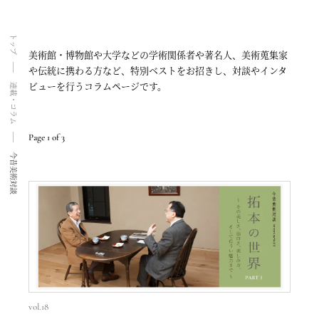
トップ
美術館・博物館や大学などの学術関係者や著名人、美術蒐集家
や伝統に携わる方など、特別ベストをお招きし、対談やインタ
ビューを行うコラムページです。
連載・コラム
Page 1 of 3
今昔美術対談
vol.18