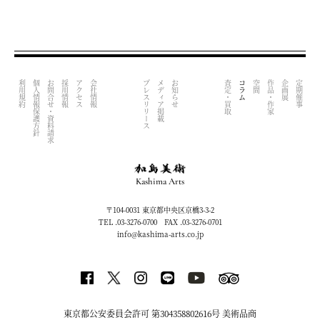
利用規約
個人情報保護方針
お問合せ・資料請求
採用情報
アクセス
会社情報
プレスリリース
メディア掲載
お知らせ
査定・買取
コラム
空間
作品・作家
企画展
定期催事
Kashima Arts
〒104-0031 東京都中央区京橋3-3-2
TEL .03-3276-0700 FAX .03-3276-0701
info@kashima-arts.co.jp
東京都公安委員会許可 第304358802616号 美術品商