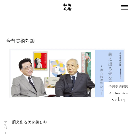
今昔美術対談
今昔美術対談
Art Interview
vol.14
萠え出る美を慈しむ
トップ