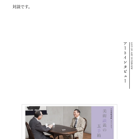
対談です。
LIST OF ART INTERVIEW