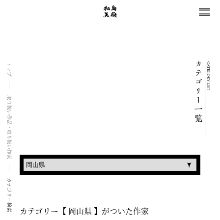
CATEGORY LIST
トップ
取り扱い作品・取り扱い作家
カテゴリー検索
カテゴリー【 岡山県 】がついた作家