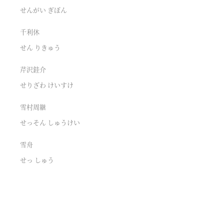
せんがい ぎぼん
千利休
せん りきゅう
芹沢銈介
せりざわ けいすけ
雪村周継
せっそん しゅうけい
雪舟
せっ しゅう