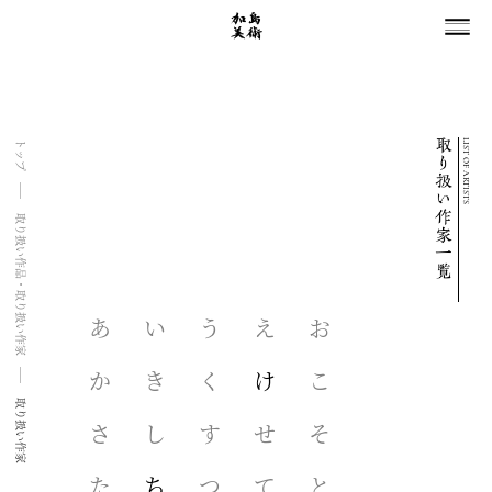
LIST OF ARTISTS
トップ
取り扱い作品・取り扱い作家
あ
い
う
え
お
か
き
く
け
こ
取り扱い作家
さ
し
す
せ
そ
た
ち
つ
て
と