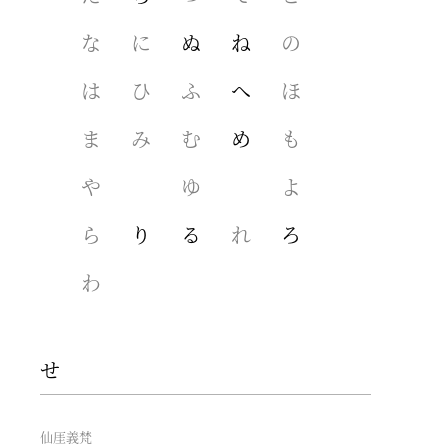
な
に
ぬ
ね
の
は
ひ
ふ
へ
ほ
ま
み
む
め
も
や
ゆ
よ
ら
り
る
れ
ろ
わ
せ
仙厓義梵