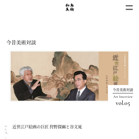
今昔美術対談
今昔美術対談
Art Interview
vol.05
近世江戸絵画の巨匠 狩野探幽と谷文晁
トップ