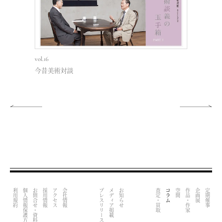
vol.16
vol.14
今昔美術対談
今昔美術対
利用規約
個人情報保護方針
お問合せ・資料請求
採用情報
アクセス
会社情報
プレスリリース
メディア掲載
お知らせ
査定・買取
コラム
空間
作品・作家
企画展
定期催事