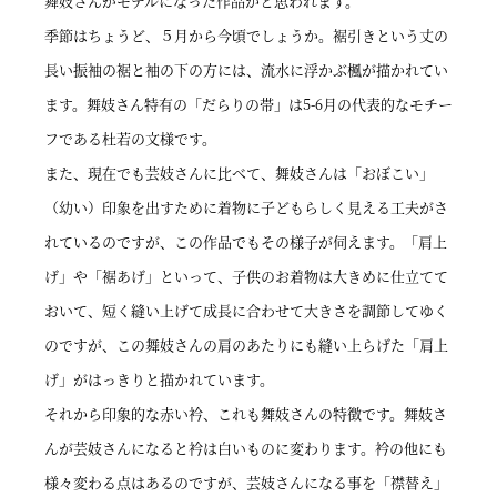
舞妓さんがモデルになった作品かと思われます。
季節はちょうど、５月から今頃でしょうか。裾引きという丈の
長い振袖の裾と袖の下の方には、流水に浮かぶ楓が描かれてい
ます。舞妓さん特有の「だらりの帯」は5-6月の代表的なモチー
フである杜若の文様です。
また、現在でも芸妓さんに比べて、舞妓さんは「おぼこい」
（幼い）印象を出すために着物に子どもらしく見える工夫がさ
れているのですが、この作品でもその様子が伺えます。「肩上
げ」や「裾あげ」といって、子供のお着物は大きめに仕立てて
おいて、短く縫い上げて成長に合わせて大きさを調節してゆく
のですが、この舞妓さんの肩のあたりにも縫い上らげた「肩上
げ」がはっきりと描かれています。
それから印象的な赤い衿、これも舞妓さんの特徴です。舞妓さ
んが芸妓さんになると衿は白いものに変わります。衿の他にも
様々変わる点はあるのですが、芸妓さんになる事を「襟替え」