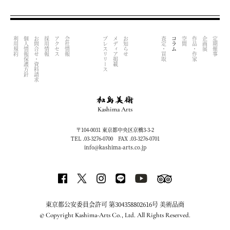
利用規約
個人情報保護方針
お問合せ・資料請求
採用情報
アクセス
会社情報
プレスリリース
メディア掲載
お知らせ
査定・買取
コラム
空間
作品・作家
企画展
定期催事
Kashima Arts
〒104-0031 東京都中央区京橋3-3-2
TEL .03-3276-0700 FAX .03-3276-0701
info@kashima-arts.co.jp
東京都公安委員会許可 第304358802616号 美術品商
© Copyright Kashima-Arts Co., Ltd. All Rights Reserved.