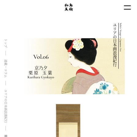
ユリアの日本画浪漫紀行
Yulia’s Voyage to Japanese Art
トップ
Vol.06
連載・コラム
京乃夕
栗原 玉葉
Kurihara Gyokuyo
ユリアの日本画浪漫紀行