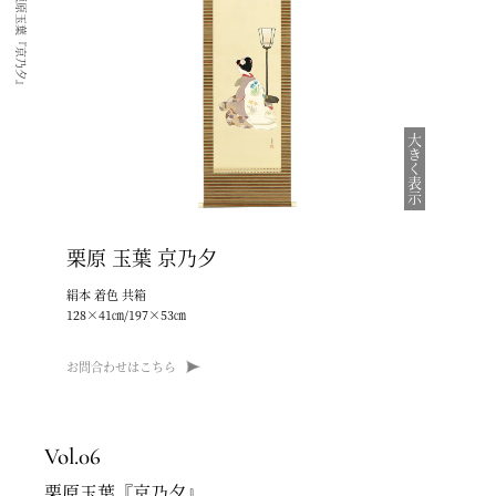
栗原玉葉『京乃夕』
大きく表示
栗原 玉葉
京乃夕
絹本 着色 共箱
128×41㎝/197×53㎝
お問合わせはこちら
Vol.06
栗原玉葉『京乃夕』