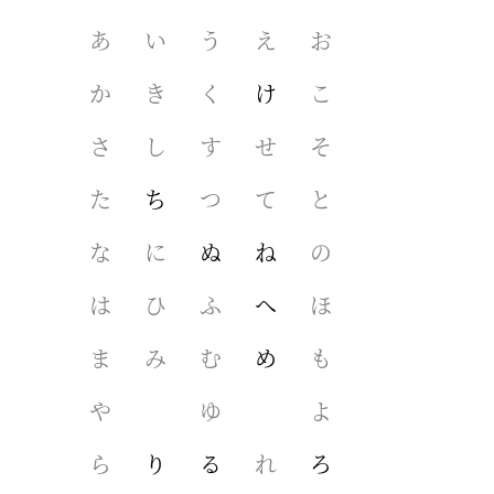
富岡鉄斎
あ
い
う
え
お
土佐光起
か
き
く
け
こ
谷文晁
さ
し
す
せ
そ
た
ち
つ
て
と
田中一村
な
に
ぬ
ね
の
竹久夢二
は
ひ
ふ
へ
ほ
竹内栖鳳
ま
み
む
め
も
大愚良寛
や
ゆ
よ
ら
り
る
れ
ろ
曾我蕭白