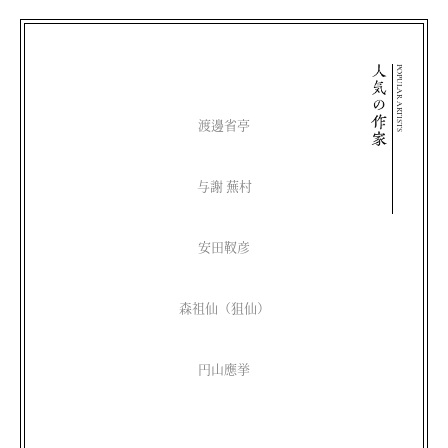
POPULAR ARTISTS
渡邊省亭
与謝 蕪村
安田靫彦
森祖仙（狙仙）
円山應挙
松尾芭蕉