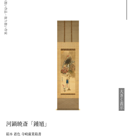
取り扱い作品・取り扱い作家
大きく表示
河鍋暁斎「鍾馗」
絹本 着色 寺崎廣業箱書