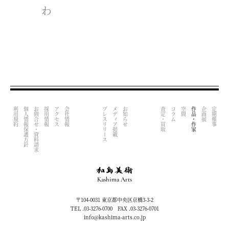
わ
仙厓義梵
千利休
雪舟
利用規約
個人情報保護方針
お問合せ・資料請求
採用情報
アクセス
会社情報
プレスリリース
メディア掲載
お知らせ
査定・買取
コラム
空間
作品・作家
企画展
定期催事
下村観山
酒井抱一
西郷南洲
Kashima Arts
〒104-0031 東京都中央区京橋3-3-2
小林古径
TEL .03-3276-0700 FAX .03-3276-0701
info@kashima-arts.co.jp