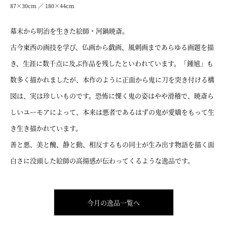
87×30cm ／ 180×44cm
幕末から明治を生きた絵師・河鍋暁斎。
古今東西の画技を学び、仏画から戯画、風刺画まであらゆる画題を描
き、生涯に数千点に及ぶ作品を残したといわれています。「鍾馗」も
数多く描かれましたが、本作のように正面から鬼に刀を突き付ける構
図は、実は珍しいものです。恐怖に慄く鬼の姿はやや滑稽で、暁斎ら
しいユーモアによって、本来は悪者であるはずの鬼が愛嬌をもって生
き生き描かれています。
善と悪、美と醜、静と動、相反するもの同士が生み出す物語を描く面
白さに没頭した絵師の高揚感が伝わってくるような逸品です。
今月の逸品一覧へ