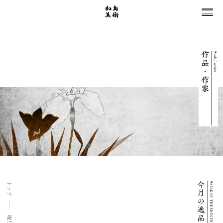
Work / writer
WORK OF THE MONTH
トップ