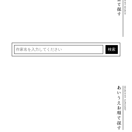
SEARCH BY SEARCH
速水御舟
林十江
橋本雅邦
白隠慧鶴
夏目漱石
SEARCH BY ALPHABET
中村芳中
長澤蘆雪