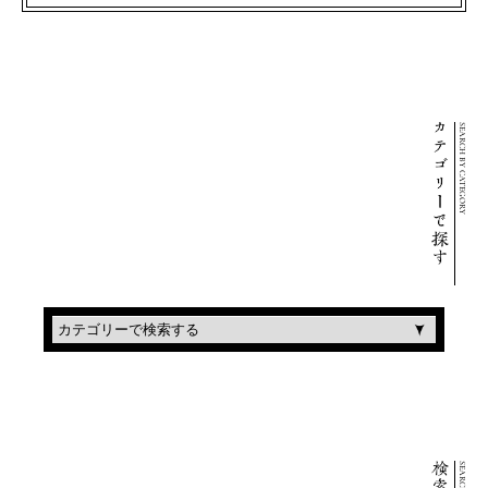
前田青邨
本阿弥光悦
SEARCH BY CATEGORY
藤田嗣治
藤島武二
平山郁夫
菱田春草
東山魁夷