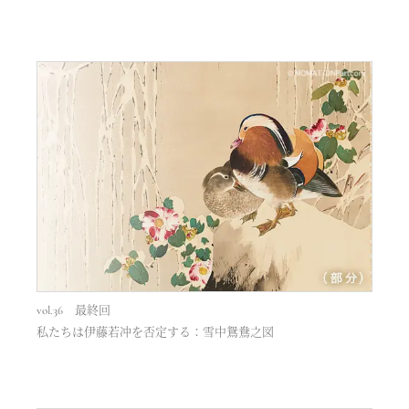
vol.36 最終回
私たちは伊藤若冲を否定する：雪中鴛鴦之図