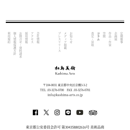
利用規約
個人情報保護方針
お問合せ・資料請求
採用情報
アクセス
会社情報
プレスリリース
メディア掲載
お知らせ
査定・買取
コラム
空間
作品・作家
企画展
定期催事
Kashima Arts
〒104-0031 東京都中央区京橋3-3-2
TEL .03-3276-0700 FAX .03-3276-0701
info@kashima-arts.co.jp
東京都公安委員会許可 第304358802616号 美術品商