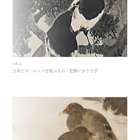
vol.34
日本とヨーロッパを結ぶもの：松樹にかささぎ