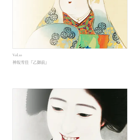
Vol.10
神坂雪佳『乙御前』