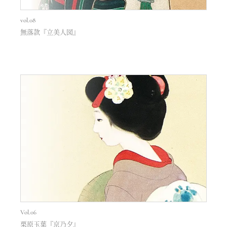
vol.08
無落款『立美人図』
Vol.06
栗原玉葉『京乃夕』