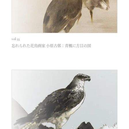
vol.33
忘れられた花鳥画家 小原古邨：青楓に方目の図