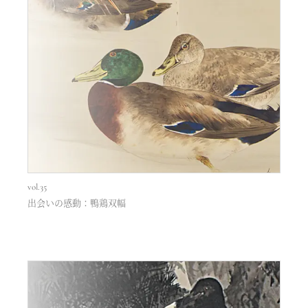
vol.35
出会いの感動：鴨鶏双幅