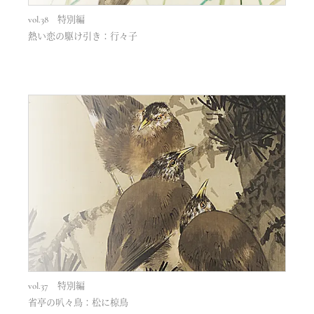
vol.38 特別編
熱い恋の駆け引き：行々子
vol.37 特別編
省亭の叭々鳥：松に椋鳥