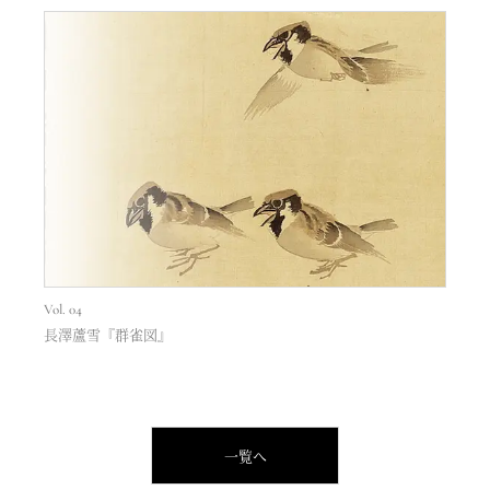
Vol. 04
長澤蘆雪『群雀図』
一覧へ