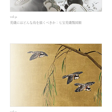
vol.32
荒磯にはどんな鳥を描くべきか：七宝荒磯鶚図額
vol.31