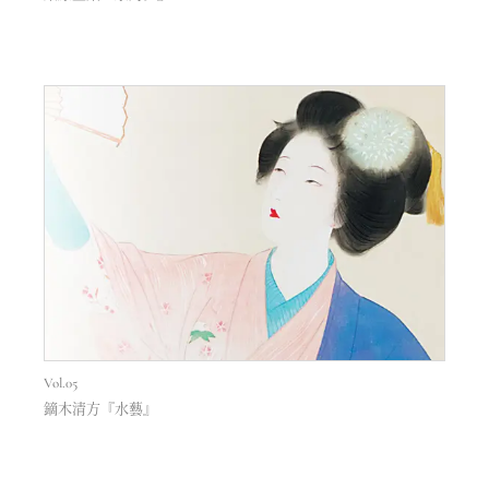
Vol.05
鏑木清方『水藝』