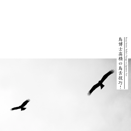
Essay Series: Yulia’s Voyage to Japanese Art