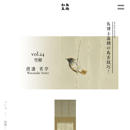
PUBLICATIONS
vol.24
雪柳
渡邊 省亭
Watanabe Seitei
トップ
連載・コラム