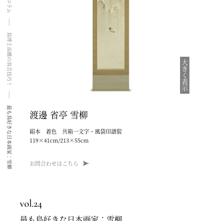
鳥博士高橋の鳥舌技巧！
大きく表示
最も鳥好きな日本画家：雪柳
渡邊 省亭
雪柳
絹本 着色 共箱一文字・風袋印譜裂
119×41cm/213×55cm
お問合わせはこちら
vol.24
最も鳥好きな日本画家：雪柳