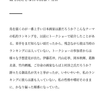
鳥を描くのが一番上手い日本画家は誰だろうか？こんなテーマ
の私的ランキングを、以前にトークショーで紹介したことがあ
る。省亭をまだ知らない頃だったから、残念ながら彼は当時の
ランキングには入っていない。トークショーの参加者からは
様々な予想意見が出た。伊藤若冲、円山応挙、岡本秋暉、葛飾
北斎、竹内栖鳳、ご存命の画家ならば上村淳之氏だろうか？
錚々たる御高名が次々と挙がったが、いやいやいや、私のラン
キングに彼らは誰も入っていない。私の性格や嗜好そのまま
に、かなり偏った順番になっていた。