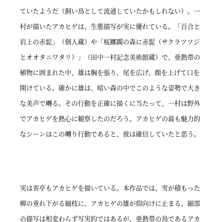
ていたようだ（飼い鳥として流通していたかもしれない）。一
村が描いたアカヒゲは、生態描写が実に優れている。「百合と
岩上の赤髭」（個人蔵）や「桜躑躅の森に赤髭（サクラツツジ
とオオタニワタリ）」（田中一村記念美術館蔵）で、亜熱帯の
植物に囲まれた中、雄は胸を張り、尾を広げ、顔を上げて口を
開けている。確かに雄は、暗い森の中でこのような姿勢で大き
な美声で囀る。その行動を正確に描くに当たって、一村は野外
でアカヒゲを熱心に観察したのだろう。アカヒゲの最も魅力的
なシーンはこの囀り行動であると、彼は確信していたと思う。
実は省亭もアカヒゲを描いている。本作品では、雪が積もった
柳の垂れ下がる細枝に、アカヒゲの雄が仰向けに止まる。細部
の描写は相変わらず写実的ではあるが、亜熱帯の鳥であるアカ