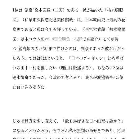
1位は“剣豪”宮本武蔵（二天）である。彼が描いた「枯木鳴鵙
図」（和泉市久保惣記念美術館蔵）は、日本絵画史上最高の花
鳥画であると私は今でも評している。（※宮本武蔵「枯木鳴鵙
図」は本コラムの
vol.6百舌勝負：枯野
でも紹介）モズが持
つ“猛禽類の雰囲気”まで描けたのは、剣豪であった彼だけだっ
たろう。では2位はというと、「日本のゴーギャン」とも呼ば
れる田中一村を推したい（理由は後述する）。ちなみに3位は
速水御舟であった。今改めて考えると、我らが渡邊省亭は3位
に食い込みそうだ。
じゃあ見方を少し変えて、「最も鳥好きな日本画家は誰か？」
になるとどうだろう。もちろん私も無類の鳥好きであり、雰囲