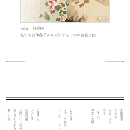
vol.36 最終回
vol.34
私たちは伊藤若冲を否定する：雪中鴛鴦之図
日本とヨー
利用規約
個人情報保護方針
お問合せ・資料請求
採用情報
アクセス
会社情報
プレスリリース
メディア掲載
お知らせ
査定・買取
コラム
空間
作品・作家
企画展
定期催事