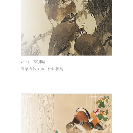
vol.37 特別編
vol.35
省亭の叭々鳥：松に椋鳥
出会いの感