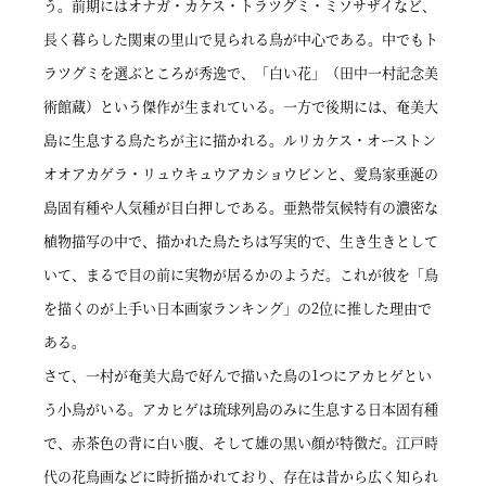
う。前期にはオナガ・カケス・トラツグミ・ミソサザイなど、
長く暮らした関東の里山で見られる鳥が中心である。中でもト
ラツグミを選ぶところが秀逸で、「白い花」（田中一村記念美
術館蔵）という傑作が生まれている。一方で後期には、奄美大
島に生息する鳥たちが主に描かれる。ルリカケス・オーストン
オオアカゲラ・リュウキュウアカショウビンと、愛鳥家垂涎の
島固有種や人気種が目白押しである。亜熱帯気候特有の濃密な
植物描写の中で、描かれた鳥たちは写実的で、生き生きとして
いて、まるで目の前に実物が居るかのようだ。これが彼を「鳥
を描くのが上手い日本画家ランキング」の2位に推した理由で
ある。
さて、一村が奄美大島で好んで描いた鳥の1つにアカヒゲとい
う小鳥がいる。アカヒゲは琉球列島のみに生息する日本固有種
で、赤茶色の背に白い腹、そして雄の黒い顔が特徴だ。江戸時
代の花鳥画などに時折描かれており、存在は昔から広く知られ