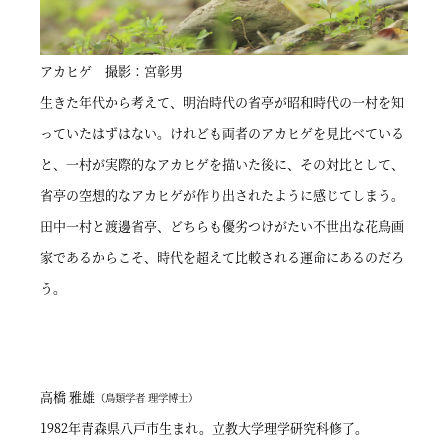
アカヒゲ 撮影：宮彰男
生きた年代から考えて、明治時代の省亭が昭和時代の一村を知
っていたはずはない。けれども両者のアカヒゲを見比べている
と、一村が実際的なアカヒゲを描いた後に、その対比として、
省亭の空想的なアカヒゲが作り出されたように感じてしまう。
田中一村と渡邊省亭、どちらも優劣つけがたい不世出な花鳥画
家であるからこそ、時代を超えて比較される運命にあるのだろ
う。
高橋 雅雄
（鳥類学者 理学博士）
1982年青森県八戸市生まれ。立教大学理学研究科修了。