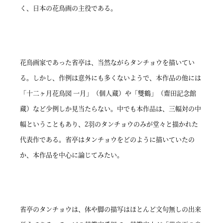
く、日本の花鳥画の主役である。
花鳥画家であった省亭は、当然ながらタンチョウを描いてい
る。しかし、作例は意外にも多くないようで、本作品の他には
「十二ヶ月花鳥図 一月」（個人蔵）や「雙鶴」（齋田記念館
蔵）など少例しか見当たらない。中でも本作品は、三幅対の中
幅ということもあり、2羽のタンチョウのみが堂々と描かれた
代表作である。省亭はタンチョウをどのように描いていたの
か、本作品を中心に論じてみたい。
省亭のタンチョウは、体や脚の描写はほとんど文句無しの出来