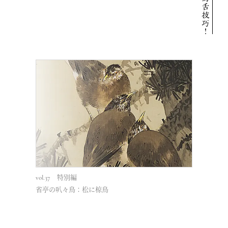
vol.37 特別編
vol.35
省亭の叭々鳥：松に椋鳥
出会いの感