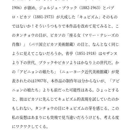
1906）が創め、ジョルジュ・ブラック（1882-1963）とパブ
ロ・ピカソ（1881-1973）が大成した「キュビズム」そのもの
ではないか！そういうつもりで本作品を改めて見てみると、こ
のタンチョウの目が、ピカソの「座る女（マリー・テレーズの
肖像）」（パリ国立ピカソ美術館蔵）の目と、なんとなく同じ
ように見えてこないだろうか。省亭（1851-1918）はセザンヌ
より下の世代、ブラックやピカソよりはかなり上の世代だ。か
の「アビニョンの娘たち」（ニューヨーク近代美術館蔵）が発
表されたのは1907年、本作品の制作年は分からないが、「アビ
ニョンの娘たち」よりも前だった可能性はある。ひょっとする
と、彼はピカソに先んじてキュビズム的表現を試していたのか
もしれない。タンチョウの目にキュビズムの芽を感じる、この
私の妄想はあまりにも突飛で見当違いだろうけども、考える度
にワクワクしてくる。