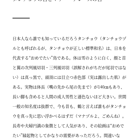
日本人なら誰でも知っているだろうタンチョウ（タンチョウヅ
ルとも呼ばれるが、タンチョウが正しい標準和名）は、日本を
代表する“おめでたい”鳥である。体は雪のように白く、顔と首
と翼の次列風切羽・三列風切羽（誤解されがちだが尾羽ではな
い）は真っ黒で、頭頂には目立つ赤色部（実は露出した肌）が
ある。実物は体長（嘴の先から尾の先まで）が140㎝もあり、
長い脚も含めると人間の成人男性と遜色ないほど大きい。世間
一般の知名度は抜群で、今も昔も、鶴と言えば誰もがタンチョ
ウを真っ先に思い浮かべるはずだ（マナヅルよ、ごめんね）。
長寿や夫婦円満の象徴として人気があり、その絵画は“おめで
たい”縁起物としてかなりの需要があっただろう。間違いな