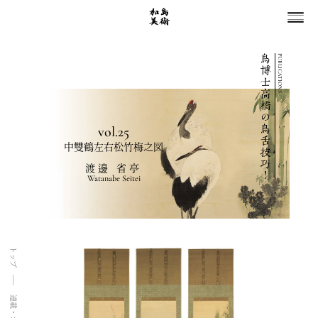
PUBLICATIONS
vol.25
中雙鶴左右松竹梅之図
渡邊 省亭
Watanabe Seitei
トップ
連載・コラム