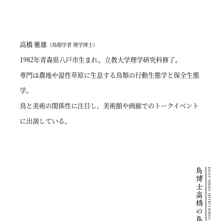
高橋 雅雄
（鳥類学者 理学博士）
1982年青森県八戸市生まれ。立教大学理学研究科修了。
専門は農地や湿性草原に生息する鳥類の行動生態学と保全生態
学。
鳥と美術の関係性に注目し、美術館や画廊でのトークイベント
に出演している。
ESSAY SERIES: SEITEI’S BIRDS