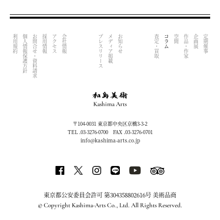
利用規約
個人情報保護方針
お問合せ・資料請求
採用情報
アクセス
会社情報
プレスリリース
メディア掲載
お知らせ
査定・買取
コラム
空間
作品・作家
企画展
定期催事
Kashima Arts
〒104-0031 東京都中央区京橋3-3-2
TEL .03-3276-0700 FAX .03-3276-0701
info@kashima-arts.co.jp
東京都公安委員会許可 第304358802616号 美術品商
© Copyright Kashima-Arts Co., Ltd. All Rights Reserved.