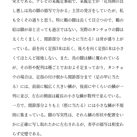
栄えである。テレビの某鑑定番組で、某鑑定士が「花鳥画の良
し悪しは鳥の脚の描写で分かる」主旨の発言をしていたが、私
も全くその通りと思う。特に鶴の脚は長くて目立つので、鶴の
絵は脚が命と言っても過言ではない。実際のタンチョウの脚は
太くたくましく、関節部分（かかとに当たる）は骨が盛り上が
っている。前を向く足指3本は長く、後ろを向く足指1本は小さ
くてほとんど接地しない。また、鳥の脚は鱗に覆われている
が、その形や配列は種ごとでおおよそ定まっており、タンチョ
ウの場合は、足指の付け根から関節部分まで（足の甲に当た
る）には、前面に幅広く大きい鱗が、後面に中くらいの鱗が一
列に並び、左右の側面は縦長の小さな鱗が数列で並んでいる。
一方で、関節部分よりも上（脛に当たる）には小さな鱗が不規
則に集まっている。脚の写実性は、それら鱗の形状や配置をい
かに正確に写し取れたかに左右されるが、省亭の描写は相変わ
らず完璧である。