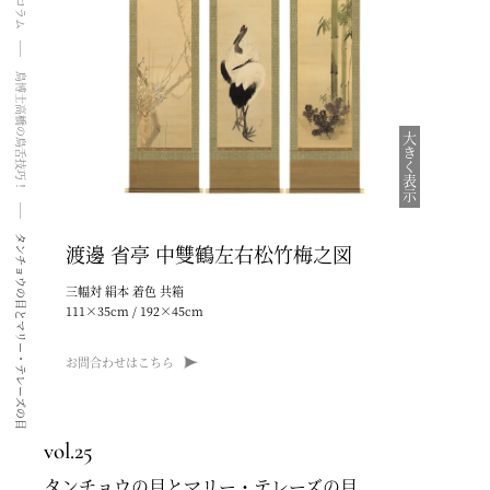
鳥博士高橋の鳥舌技巧！
大きく表示
タンチョウの目とマリー・テレーズの目
渡邊 省亭
中雙鶴左右松竹梅之図
三幅対 絹本 着色 共箱
111×35cm / 192×45cm
お問合わせはこちら
vol.25
タンチョウの目とマリー・テレーズの目