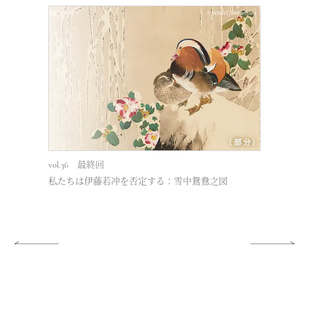
vol.36 最終回
vol.34
私たちは伊藤若冲を否定する：雪中鴛鴦之図
日本とヨー