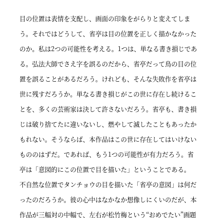
目の位置は表情を支配し、画面の印象をがらりと変えてしま
う。それではどうして、省亭は目の位置を正しく描かなかった
のか。私は2つの可能性を考える。1つは、単なる書き損じであ
る。弘法大師でさえ字を誤るのだから、省亭だって鳥の目の位
置を誤ることがあるだろう。けれども、そんな失敗作を省亭は
世に残すだろうか。単なる書き損じがこの世に存在し続けるこ
とを、多くの芸術家は決して許さないだろう。省亭も、書き損
じは破り捨てたに違いないし、燃やして滅したこともあったか
もれない。そうならば、本作品はこの世に存在してはいけない
もののはずだ。であれば、もう1つの可能性が有力だろう。省
亭は「意図的にこの位置で目を描いた」ということである。
不自然な位置でタンチョウの目を描いた「省亭の意図」は何だ
ったのだろうか。彼の心中はなかなか想像しにくいのだが、本
作品が三幅対の中幅で、左右が松竹梅という“おめでたい”画題